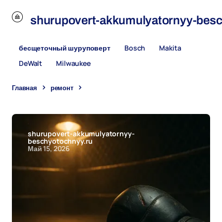
u
shurupovert-akkumulyatornyy-besc
бесщеточный шуруповерт
Bosch
Makita
DeWalt
Milwaukee
Главная
ремонт
Купить настенный уличный
светильник: как выбрать надежный фонарь для фасада
shurupovert-akkumulyatornyy-
beschyotochnyy.ru
Май 15, 2026