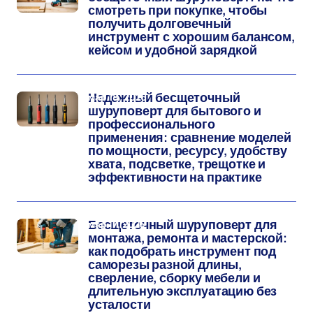
смотреть при покупке, чтобы
получить долговечный
инструмент с хорошим балансом,
кейсом и удобной зарядкой
мар 18, 2026
Надежный бесщеточный
шуруповерт для бытового и
профессионального
применения: сравнение моделей
по мощности, ресурсу, удобству
хвата, подсветке, трещотке и
эффективности на практике
мар 17, 2026
Бесщеточный шуруповерт для
монтажа, ремонта и мастерской:
как подобрать инструмент под
саморезы разной длины,
сверление, сборку мебели и
длительную эксплуатацию без
усталости