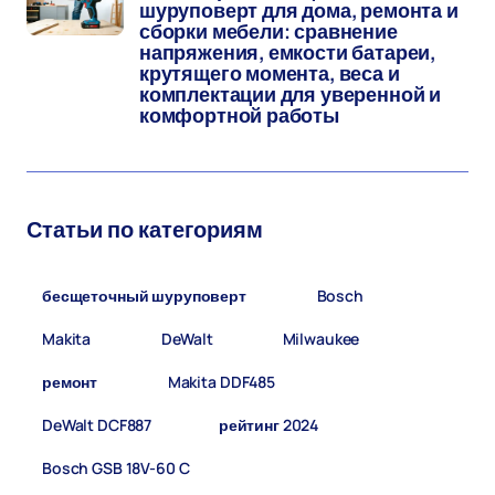
шуруповерт для дома, ремонта и
сборки мебели: сравнение
напряжения, емкости батареи,
крутящего момента, веса и
комплектации для уверенной и
комфортной работы
Статьи по категориям
бесщеточный шуруповерт
(8)
Bosch
(5)
Makita
(5)
DeWalt
(4)
Milwaukee
(2)
ремонт
(2)
Makita DDF485
(1)
DeWalt DCF887
(1)
рейтинг 2024
(1)
Bosch GSB 18V-60 C
(1)