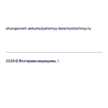
shurupovert-akkumulyatornyy-beschyotochnyy.ru
2026 © Все права защищены. |
shurupovert-
akkumulyatornyy-beschyotochnyy.ru