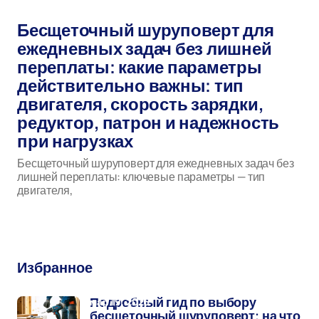
мар 15, 2026
Бесщеточный шуруповерт для
ежедневных задач без лишней
переплаты: какие параметры
действительно важны: тип
двигателя, скорость зарядки,
редуктор, патрон и надежность
при нагрузках
Бесщеточный шуруповерт для ежедневных задач без
лишней переплаты: ключевые параметры — тип
двигателя,
бесщеточный шуруповерт
Избранное
мар 19, 2026
Подробный гид по выбору
бесщеточный шуруповерт: на что