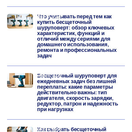
мар 16, 2026
Что учитывать перед тем как
купить бесщеточный
шуруповерт: обзор ключевых
характеристик, функций и
отличий между сериями для
домашнего использования,
ремонта и профессиональных
задач
мар 15, 2026
Бесщеточный шуруповерт для
ежедневных задач без лишней
переплаты: какие параметры
действительно важны: тип
двигателя, скорость зарядки,
редуктор, патрон и надежность
при нагрузках
мар 14, 2026
Как выбрать бесщеточный