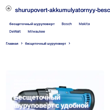
u
shurupovert-akkumulyatornyy-besc
бесщеточный шуруповерт
Bosch
Makita
DeWalt
Milwaukee
Главная
бесщеточный шуруповерт
Бесщеточный
шуруповерт с удобной эргономикой, хорошей автономностью
и ресурсом: какая модель подойдет для квартиры, дачи,
мастерской и выездных работ с учетом автономности и запаса
мощности
shurupovert-akkumulyatornyy-
beschyotochnyy.ru
мар 20, 2026
Бесщеточный
шуруповерт с удобной