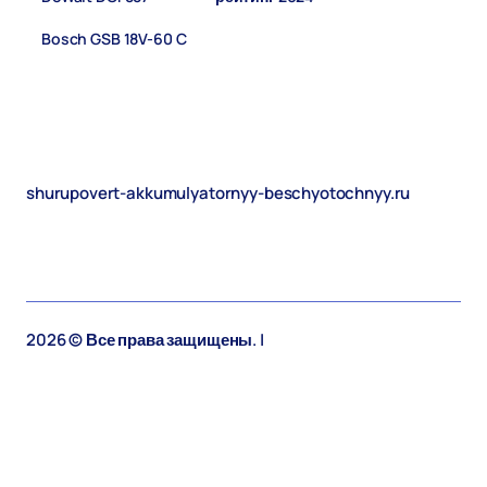
Bosch GSB 18V-60 C
(1)
shurupovert-akkumulyatornyy-beschyotochnyy.ru
2026 © Все права защищены. |
shurupovert-
akkumulyatornyy-beschyotochnyy.ru