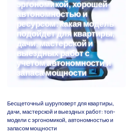
эргономикой, хорошей
автономностью и
ресурсом: какая модель
подойдет для квартиры,
дачи, мастерской и
выездных работ с
учетом автономности и
запаса мощности
Бесщеточный шуруповерт для квартиры,
дачи, мастерской и выездных работ: топ-
модели с эргономикой, автономностью и
запасом мощности