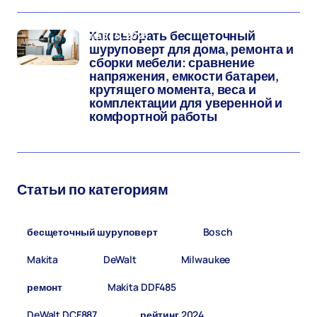
мар 14, 2026
Как выбрать бесщеточный
шуруповерт для дома, ремонта и
сборки мебели: сравнение
напряжения, емкости батареи,
крутящего момента, веса и
комплектации для уверенной и
комфортной работы
Статьи по категориям
бесщеточный шуруповерт
(8)
Bosch
(5)
Makita
(5)
DeWalt
(4)
Milwaukee
(2)
ремонт
(2)
Makita DDF485
(1)
DeWalt DCF887
(1)
рейтинг 2024
(1)