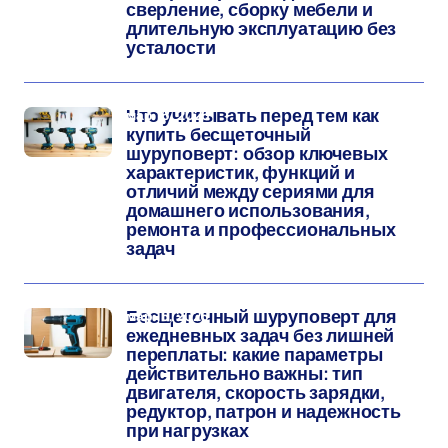
сверление, сборку мебели и
длительную эксплуатацию без
усталости
мар 16, 2026
Что учитывать перед тем как
купить бесщеточный
шуруповерт: обзор ключевых
характеристик, функций и
отличий между сериями для
домашнего использования,
ремонта и профессиональных
задач
мар 15, 2026
Бесщеточный шуруповерт для
ежедневных задач без лишней
переплаты: какие параметры
действительно важны: тип
двигателя, скорость зарядки,
редуктор, патрон и надежность
при нагрузках