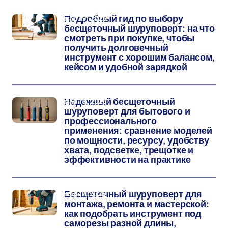
мар 19, 2026
Подробный гид по выбору
бесщеточный шуруповерт: на что
смотреть при покупке, чтобы
получить долговечный
инструмент с хорошим балансом,
кейсом и удобной зарядкой
мар 18, 2026
Надежный бесщеточный
шуруповерт для бытового и
профессионального
применения: сравнение моделей
по мощности, ресурсу, удобству
хвата, подсветке, трещотке и
эффективности на практике
мар 17, 2026
Бесщеточный шуруповерт для
монтажа, ремонта и мастерской:
как подобрать инструмент под
саморезы разной длины,