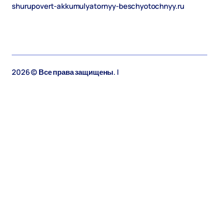
shurupovert-akkumulyatornyy-beschyotochnyy.ru
2026 © Все права защищены. |
shurupovert-
akkumulyatornyy-beschyotochnyy.ru