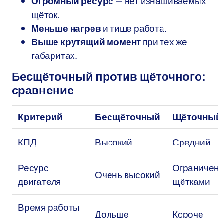
Огромный ресурс
— нет изнашиваемых
щёток.
Меньше нагрев
и тише работа.
Выше крутящий момент
при тех же
габаритах.
Бесщёточный против щёточного:
сравнение
Критерий
Бесщёточный
Щёточны
КПД
Высокий
Средний
Ресурс
Ограниче
Очень высокий
двигателя
щётками
Время работы
Дольше
Короче