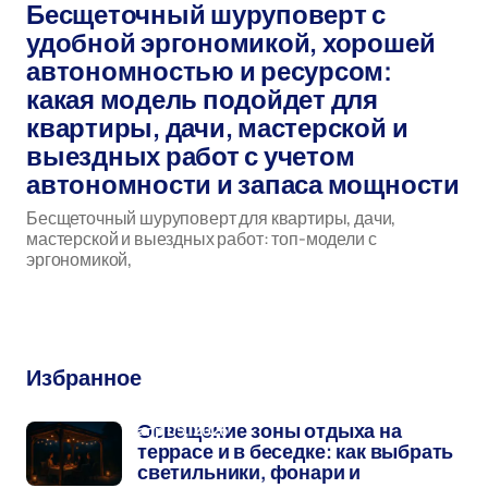
Бесщеточный шуруповерт с
удобной эргономикой, хорошей
автономностью и ресурсом:
какая модель подойдет для
квартиры, дачи, мастерской и
выездных работ с учетом
автономности и запаса мощности
Бесщеточный шуруповерт для квартиры, дачи,
мастерской и выездных работ: топ-модели с
эргономикой,
бесщеточный шуруповерт
Избранное
апр 05, 2026
Освещение зоны отдыха на
террасе и в беседке: как выбрать
светильники, фонари и