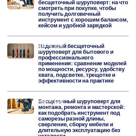
бесщеточный шуруповерт: на что
смотреть при покупке, чтобы
получить долговечный
инструмент с хорошим балансом,
кейсом и удобной зарядкой
мар 18, 2026
Надежный бесщеточный
шуруповерт для бытового и
профессионального
применения: сравнение моделей
по мощности, ресурсу, удобству
хвата, подсветке, трещотке и
эффективности на практике
мар 17, 2026
Бесщеточный шуруповерт для
монтажа, ремонта и мастерской:
как подобрать инструмент под
саморезы разной длины,
сверление, сборку мебели и
длительную эксплуатацию без