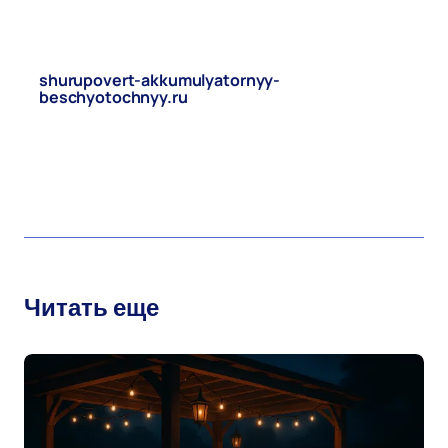
shurupovert-akkumulyatornyy-
beschyotochnyy.ru
фев 24, 2026
Обновлено
шуруповерт аккумуляторный бесщеточный
Читать еще