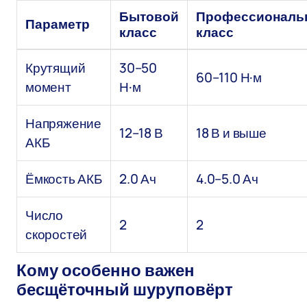
Бытовой
Профессиональ
Параметр
класс
класс
Крутящий
30–50
60–110 Н·м
момент
Н·м
Напряжение
12–18 В
18 В и выше
АКБ
Ёмкость АКБ
2.0 Ач
4.0–5.0 Ач
Число
2
2
скоростей
Кому особенно важен
бесщёточный шуруповёрт