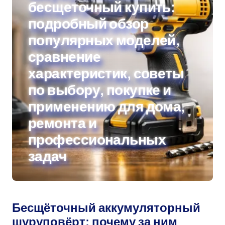
бесщеточный купить:
подробный обзор
популярных моделей,
сравнение
характеристик, советы
по выбору, покупке и
применению для дома,
ремонта и
профессиональных
задач
Бесщёточный аккумуляторный
шуруповёрт: почему за ним