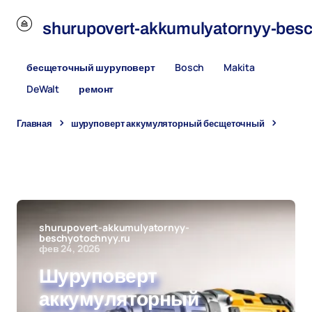
u
shurupovert-akkumulyatornyy-besc
бесщеточный шуруповерт
Bosch
Makita
DeWalt
ремонт
Главная
шуруповерт аккумуляторный бесщеточный
Шуруповерт аккумуляторный бесщеточный купить:
подробный обзор популярных моделей, сравнение
характеристик, советы по выбору, покупке и применению для
дома, ремонта и профессиональных задач
shurupovert-akkumulyatornyy-
beschyotochnyy.ru
фев 24, 2026
Шуруповерт
аккумуляторный