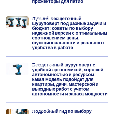
прожекторы для патио
мар 21, 2026
Лучший бесщеточный
шуруповерт под разные задачи и
бюджет: советы по выбору
надежной версии с оптимальным
соотношением цены,
функциональности и реального
удобства в работе
мар 20, 2026
Бесщеточный шуруповерт с
удобной эргономикой, хорошей
автономностью и ресурсом:
какая модель подойдет для
квартиры, дачи, мастерской и
выездных работ с учетом
автономности и запаса мощности
мар 19, 2026
Подробный гид по выбору